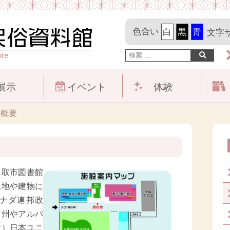
色合い
文字
ore
展示
イベント
体験
の概要
取市図書館
土地や建物に
ナダ連邦政
ア州やアルバ
財）日本ユニ