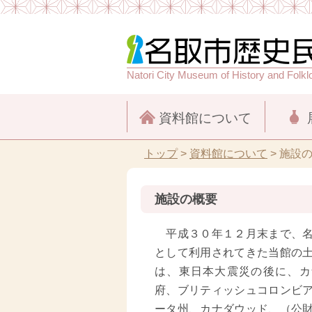
Natori City Museum of History and Folkl
資料館について
トップ
>
資料館について
>
施設
施設の概要
平成３０年１２月末まで、名
として利用されてきた当館の
は、東日本大震災の後に、カ
府、ブリティッシュコロンビ
ータ州、カナダウッド、（公