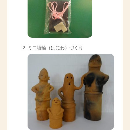
ミニ埴輪（はにわ）づくり