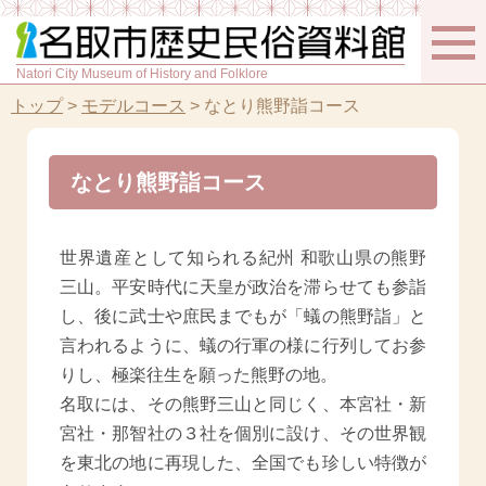
Natori City Museum of History and Folklore
トップ
>
モデルコース
>
なとり熊野詣コース
なとり熊野詣コース
世界遺産として知られる紀州 和歌山県の熊野
三山。平安時代に天皇が政治を滞らせても参詣
し、後に武士や庶民までもが「蟻の熊野詣」と
言われるように、蟻の行軍の様に行列してお参
りし、極楽往生を願った熊野の地。
名取には、その熊野三山と同じく、本宮社・新
宮社・那智社の３社を個別に設け、その世界観
を東北の地に再現した、全国でも珍しい特徴が