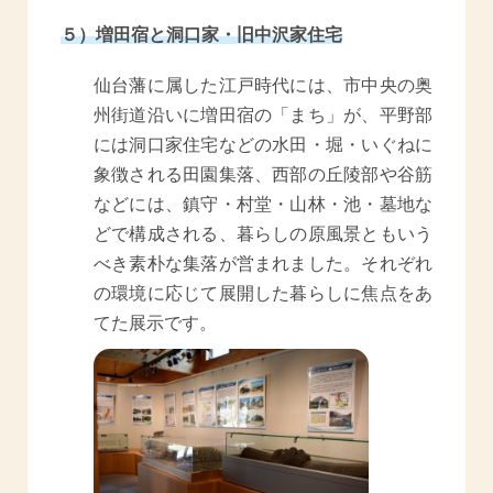
５）増田宿と洞口家・旧中沢家住宅
仙台藩に属した江戸時代には、市中央の奥
州街道沿いに増田宿の「まち」が、平野部
には洞口家住宅などの水田・堀・いぐねに
象徴される田園集落、西部の丘陵部や谷筋
などには、鎮守・村堂・山林・池・墓地な
どで構成される、暮らしの原風景ともいう
べき素朴な集落が営まれました。それぞれ
の環境に応じて展開した暮らしに焦点をあ
てた展示です。