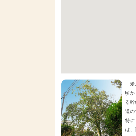
愛島
頃か
る幹
道の
特に
は、