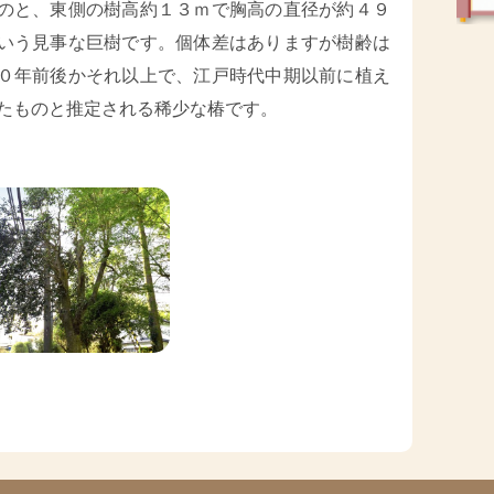
のと、東側の樹高約１３ｍで胸高の直径が約４９
いう見事な巨樹です。個体差はありますが樹齢は
０年前後かそれ以上で、江戸時代中期以前に植え
たものと推定される稀少な椿です。