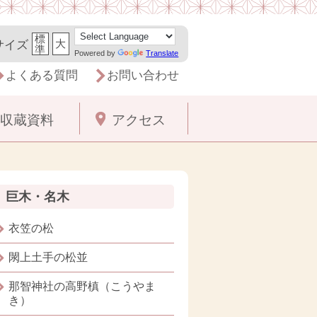
標
大
サイズ
準
Powered by
Translate
よくある質問
お問い合わせ
収蔵資料
アクセス
巨木・名木
衣笠の松
閖上土手の松並
那智神社の高野槙（こうやま
き）