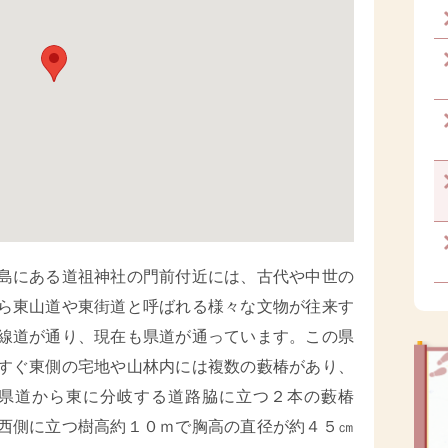
にある道祖神社の門前付近には、古代や中世の
ら東山道や東街道と呼ばれる様々な文物が往来す
線道が通り、現在も県道が通っています。この県
すぐ東側の宅地や山林内には複数の藪椿があり、
県道から東に分岐する道路脇に立つ２本の藪椿
西側に立つ樹高約１０ｍで胸高の直径が約４５㎝