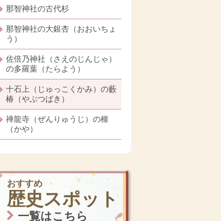
那智神社の古代杉
那智神社の大銀杏（おおいちょ
う）
佐倍乃神社（さえのじんじゃ）
の多羅葉（たらよう）
十石上（じゅっこくかみ）の藪
椿（やぶつばき）
禅龍寺（ぜんりゅうじ）の榧
（かや）
おすすめ
歴史スポット
一覧はこちら