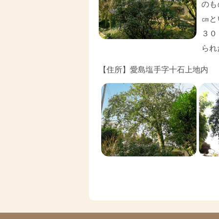
のも
㎝と
３０
られ
【住所】愛島塩手字十石上地内