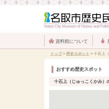
Natori City Museum of History and Folkl
資料館について
トップ
>
歴史スポット
>
十石上
おすすめ歴史スポット
十石上（じゅっこくかみ）