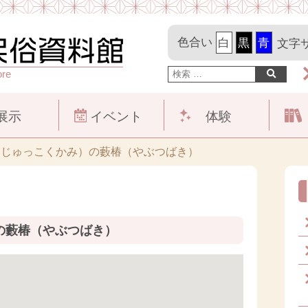
色合い
文字
ore
展示
イベント
体験
（じゅっこくかみ）の藪椿（やぶつばき）
の藪椿（やぶつばき）