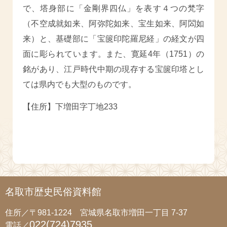
で、塔身部に「金剛界四仏」を表す４つの梵字
（不空成就如来、阿弥陀如来、宝生如来、阿閦如
来）と、基礎部に「宝篋印陀羅尼経」の経文が四
面に彫られています。また、寛延4年（1751）の
銘があり、江戸時代中期の現存する宝篋印塔とし
ては県内でも大型のものです。
【住所】下増田字丁地233
名取市歴史民俗資料館
住所／〒981-1224 宮城県名取市増田一丁目 7-37
022(724)7935
電話／