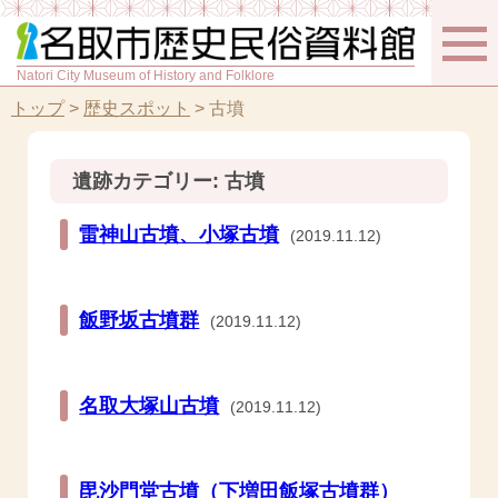
Natori City Museum of History and Folklore
トップ
>
歴史スポット
>
古墳
遺跡カテゴリー:
古墳
雷神山古墳、小塚古墳
(2019.11.12)
飯野坂古墳群
(2019.11.12)
名取大塚山古墳
(2019.11.12)
毘沙門堂古墳（下増田飯塚古墳群）