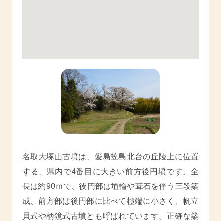
名取大塚山古墳は、愛島笠島北台の丘陵上に位置
する、県内で4番目に大きい前方後円墳です。全
長は約90ｍで、後円部は埴輪や葺石を伴う三段築
成、前方部は後円部に比べて極端に小さく、帆立
貝式や柄鏡式古墳とも呼ばれています。正確な築