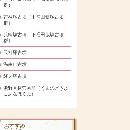
群）
雷神塚古墳（下増田飯塚古墳
群）
兵糧塚古墳（下増田飯塚古墳
群）
天神塚古墳
温南山古墳
経ノ塚古墳
熊野堂横穴墓群（くまのどうよ
こあなぼぐん）
おすすめ