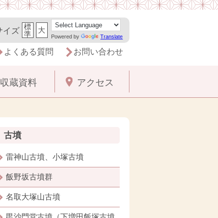
標
大
サイズ
準
Powered by
Translate
よくある質問
お問い合わせ
収蔵資料
アクセス
古墳
雷神山古墳、小塚古墳
飯野坂古墳群
名取大塚山古墳
毘沙門堂古墳（下増田飯塚古墳