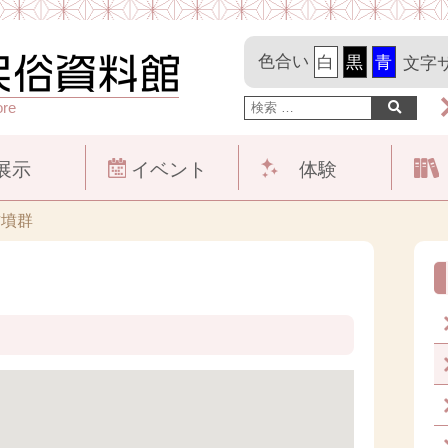
色合い
文字
ore
展示
イベント
体験
古墳群