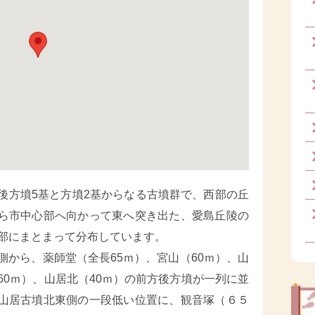
後方墳5基と方墳2基からなる古墳群で、西部の丘
ら市中心部へ向かって東へ突き出た、愛島丘陵の
部にまとまって分布しています。
側から、薬師堂（全長65ｍ）、宮山（60ｍ）、山
60ｍ）、山居北（40ｍ）の前方後方墳が一列に並
山居古墳北東側の一段低い位置に、観音塚（６５