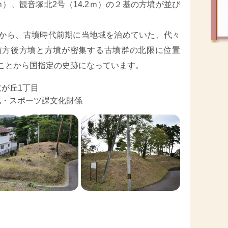
ｍ）、観音塚北2号（14.2ｍ）の２基の方墳が並び
から、古墳時代前期に当地域を治めていた、代々
前方後方墳と方墳が密集する古墳群の北限に位置
ことから国指定の史跡になっています。
が丘1丁目
部文化・スポーツ課文化財係