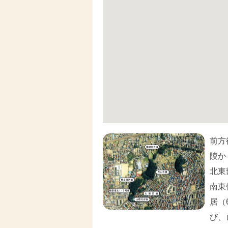
前方
陵か
北東
南東
居（
び、