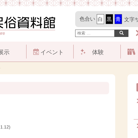
色合い
文字
ore
展示
イベント
体験
か
11.12)