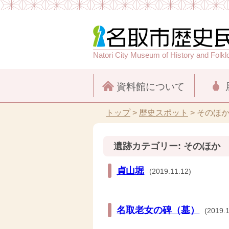
Natori City Museum of History and Folkl
資料館について
トップ
>
歴史スポット
>
そのほ
遺跡カテゴリー:
そのほか
貞山堀
(2019.11.12)
名取老女の碑（墓）
(2019.